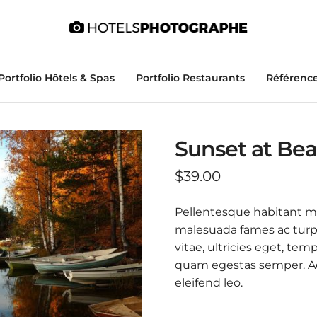
Portfolio Hôtels & Spas
Portfolio Restaurants
Référenc
Sunset at Be
$
39.00
Pellentesque habitant mo
malesuada fames ac turpi
vitae, ultricies eget, tem
quam egestas semper. Aen
eleifend leo.