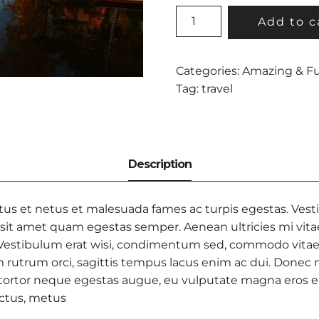
SUNSET
Add to c
AT
BEACH
QUANTITY
Categories:
Amazing & F
Tag:
travel
us et netus et malesuada fames ac turpis egestas. Vestib
 sit amet quam egestas semper. Aenean ultricies mi vitae
. Vestibulum erat wisi, condimentum sed, commodo vitae,
utrum orci, sagittis tempus lacus enim ac dui. Donec non e
 tortor neque egestas augue, eu vulputate magna eros eu
luctus, metus